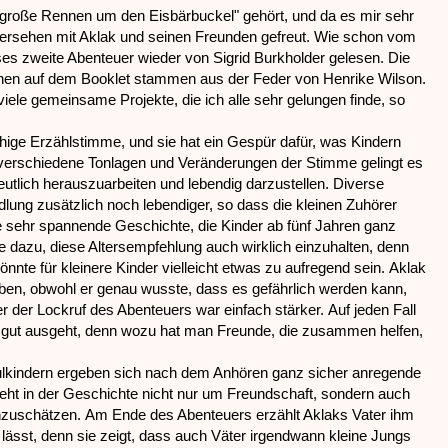
s große Rennen um den Eisbärbuckel" gehört, und da es mir sehr
edersehen mit Aklak und seinen Freunden gefreut. Wie schon vom
es zweite Abenteuer wieder von Sigrid Burkholder gelesen. Die
tionen auf dem Booklet stammen aus der Feder von Henrike Wilson.
viele gemeinsame Projekte, die ich alle sehr gelungen finde, so
hige Erzählstimme, und sie hat ein Gespür dafür, was Kindern
h verschiedene Tonlagen und Veränderungen der Stimme gelingt es
deutlich herauszuarbeiten und lebendig darzustellen. Diverse
ng zusätzlich noch lebendiger, so dass die kleinen Zuhörer
e sehr spannende Geschichte, die Kinder ab fünf Jahren ganz
ate dazu, diese Altersempfehlung auch wirklich einzuhalten, denn
nnte für kleinere Kinder vielleicht etwas zu aufregend sein.
Aklak
geben, obwohl er genau wusste, dass es gefährlich werden kann,
er der Lockruf des Abenteuers war einfach stärker.
Auf jeden Fall
e gut ausgeht, denn wozu hat man Freunde, die zusammen helfen,
ulkindern ergeben sich nach dem Anhören ganz sicher anregende
eht in der Geschichte nicht nur um Freundschaft, sondern auch
nzuschätzen. Am Ende des Abenteuers erzählt Aklaks Vater ihm
lässt, denn sie zeigt, dass auch Väter irgendwann kleine Jungs